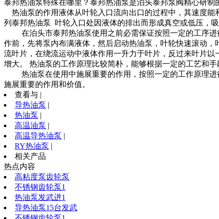
泰邦热油泵特殊在哪里？泰邦热油泵是泊头泰邦泵阀精心研制的
热油泵的作用液体从叶轮入口流向出口的过程中，其速度能和
列泰邦热油泵 叶轮入口处因液体的排出而形成真空或低压，
在泊头市泰邦热油泵使用之前必需保证按照一定的工序进行出
作前，先将泵内布满液体，然后启动热油泵，叶轮快速滚动，
流叶片，在绕流运动中液体作用一升力于叶片，反过来叶片以
增大。 热油泵的工作原理比较简朴，能够根据一定的工艺和
热油泵在使用中施展重要的作用，按照一定的工作原理进行
施展重要的作用和价值。
查看与 |
导热油泵
|
热油泵
|
高温油泵
|
高温导热油泵
|
RY热油泵
|
相关产品
热点内容
高粘度泵齿轮泵
不锈钢齿轮泵1
热油泵发武进1
导热油泵15台发武
不锈钢齿轮泵1