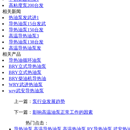
高粘度泵200台发
相关新闻
热油泵发武进1
导热油泵15台发武
导热油泵150台发
高温导热油泵3
导热油泵138台发
高温导热油泵发
相关产品
导热油循环油泵
BRY立式导热油泵
BRY立式热油泵
BRY柴油机导热油
WRY武进热油泵
wry武安导热油泵
上一篇：
泵行业发展趋势
下一篇：
影响高温油泵正常工作的因素
热门点击：
导热油泵
高温导热油泵
高温热油泵
RY导热油泵
武安热