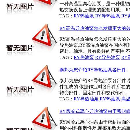
一种高温型离心油泵，是一种理想
热交换设备上理想的配套用泵。 RY
TAG：
RY热油泵
RY导热油泵
RY
RY高温导热油泵怎么发挥更大的
RY高温导热油泵怎么发挥更大的效
导热油泵,RY高温热油泵在国内有
密封、轴承、具有良好的严密性,不会
TAG：
RY热油泵
RY导热油泵
RY
泰邦为您介绍RY导热油泵各部件
泰邦为您介绍RY导热油泵各部件
件组成的.依据作业时各部件所在
转变部件、固定部件和交代部件。下面
TAG：
RY导热油泵
RY热油泵
高
RY风冷式离心导热油泵由于密封
RY风冷式离心油泵由于密封端面的
用的材料耐磨性差,摩擦系数大,端面