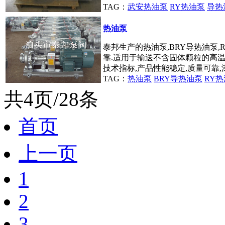
TAG：
武安热油泵
RY热油泵
导热
热油泵
泰邦生产的热油泵,BRY导热油泵,
靠.适用于输送不含固体颗粒的高
技术指标,产品性能稳定,质量可靠,深
TAG：
热油泵
BRY导热油泵
RY
共4页/28条
首页
上一页
1
2
3