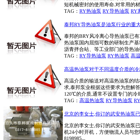
短机械密封的使用寿命.对常用的材料,
TAG：
RY热油泵
RY导热油泵
RY
泰邦RY导热油泵是油泵行业的重
泰邦的BRY风冷离心导热油泵已有
热油泵国内屈指可数的研制生产基
沥青拌合站、等工业部门的导热油循
TAG：
RY导热油泵
RY热油泵
高
高温热油泵对于不同温度介质的冷
高温介质的输送对高温热油泵的结
求,泰邦泵业根据这些要求为您解答
120℃的介质,通常不设置专门的冷却
TAG：
高温热油泵
RY导热油泵
R
北京的李女士,你订的武安热油泵已
北京的李女士,你订的武安热油泵已
机24小时开机，方便物流人员与您联
8198985...